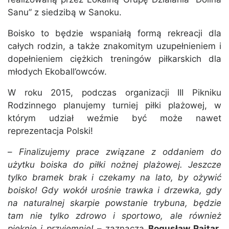
Sanu” z siedzibą w Sanoku.
Boisko to będzie wspaniałą formą rekreacji dla
całych rodzin, a także znakomitym uzupełnieniem i
dopełnieniem ciężkich treningów piłkarskich dla
młodych Ekoball’owców.
W roku 2015, podczas organizacji III Pikniku
Rodzinnego planujemy turniej piłki plażowej, w
którym udział weźmie być może nawet
reprezentacja Polski!
–
Finalizujemy prace związane z oddaniem do
użytku boiska do piłki nożnej plażowej. Jeszcze
tylko bramek brak i czekamy na lato, by ożywić
boisko! Gdy wokół urośnie trawka i drzewka, gdy
na naturalnej skarpie powstanie trybuna, będzie
tam nie tylko zdrowo i sportowo, ale również
pięknie i przyjemnie!
– zaznacza
Bogusław Rajtar
,