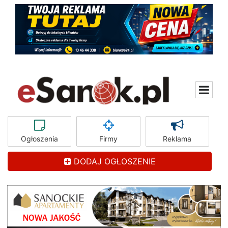
Ogłoszenia
Firmy
Reklama
DODAJ OGŁOSZENIE