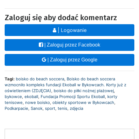
Zaloguj się aby dodać komentarz
| Logowanie
| Zaloguj przez Facebook
| Zaloguj przez Google
Tagi:
boisko do beach soccera
,
Boisko do beach soccera
wzmocniło kompleks fundacji Ekoball w Bykowcach. Korty już z
oświetleniem (ZDJĘCIA)
,
boisko do piłki nożnej plażowej
,
bykowce
,
ekoball
,
Fundacja Promocji Sportu Ekoball
,
korty
tenisowe
,
nowe boisko
,
obiekty sportowe w Bykowcach
,
Podkarpacie
,
Sanok
,
sport
,
tenis
,
zdjęcia