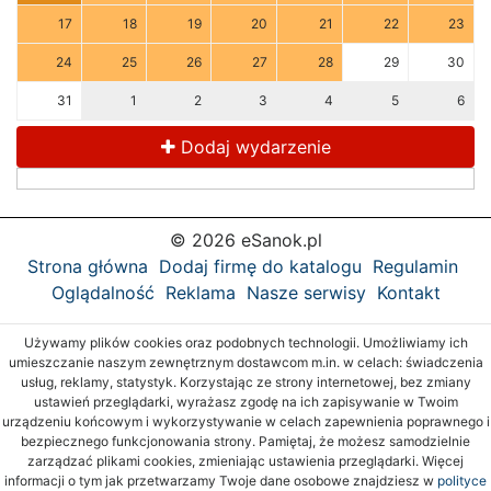
17
18
19
20
21
22
23
24
25
26
27
28
29
30
31
1
2
3
4
5
6
Dodaj wydarzenie
© 2026 eSanok.pl
Strona główna
Dodaj firmę do katalogu
Regulamin
Oglądalność
Reklama
Nasze serwisy
Kontakt
Używamy plików cookies oraz podobnych technologii. Umożliwiamy ich
umieszczanie naszym zewnętrznym dostawcom m.in. w celach: świadczenia
usług, reklamy, statystyk. Korzystając ze strony internetowej, bez zmiany
ustawień przeglądarki, wyrażasz zgodę na ich zapisywanie w Twoim
urządzeniu końcowym i wykorzystywanie w celach zapewnienia poprawnego i
bezpiecznego funkcjonowania strony. Pamiętaj, że możesz samodzielnie
zarządzać plikami cookies, zmieniając ustawienia przeglądarki. Więcej
informacji o tym jak przetwarzamy Twoje dane osobowe znajdziesz w
polityce