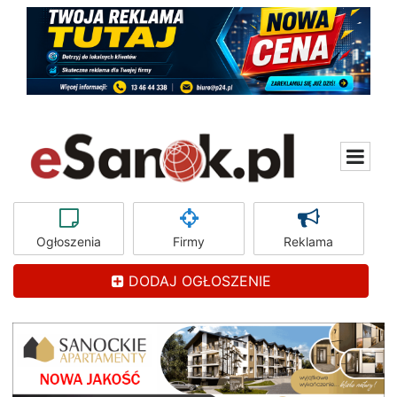
Ogłoszenia
Firmy
Reklama
DODAJ OGŁOSZENIE