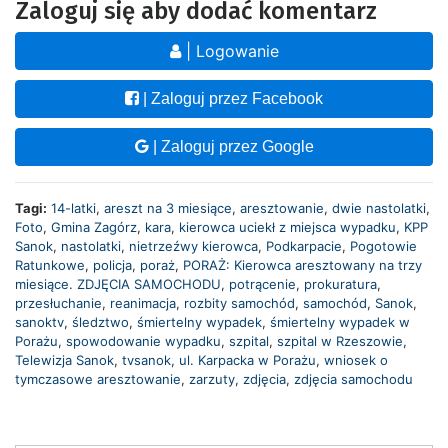
Zaloguj się aby dodać komentarz
| Logowanie
| Zaloguj przez Facebook
| Zaloguj przez Google
Tagi:
14-latki
,
areszt na 3 miesiące
,
aresztowanie
,
dwie nastolatki
,
Foto
,
Gmina Zagórz
,
kara
,
kierowca uciekł z miejsca wypadku
,
KPP
Sanok
,
nastolatki
,
nietrzeźwy kierowca
,
Podkarpacie
,
Pogotowie
Ratunkowe
,
policja
,
poraż
,
PORAŻ: Kierowca aresztowany na trzy
miesiące. ZDJĘCIA SAMOCHODU
,
potrącenie
,
prokuratura
,
przesłuchanie
,
reanimacja
,
rozbity samochód
,
samochód
,
Sanok
,
sanoktv
,
śledztwo
,
śmiertelny wypadek
,
śmiertelny wypadek w
Porażu
,
spowodowanie wypadku
,
szpital
,
szpital w Rzeszowie
,
Telewizja Sanok
,
tvsanok
,
ul. Karpacka w Porażu
,
wniosek o
tymczasowe aresztowanie
,
zarzuty
,
zdjęcia
,
zdjęcia samochodu