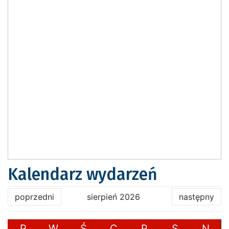
Kalendarz wydarzeń
poprzedni
sierpień 2026
następny
P
W
Ś
C
P
S
N