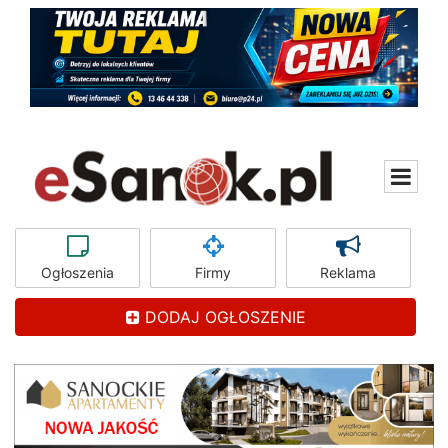
Ogłoszenia
Firmy
Reklama
DODAJ OGŁOSZENIE