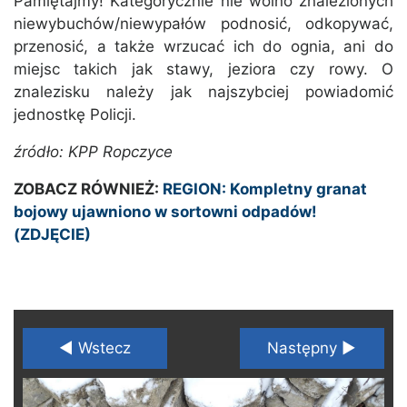
Pamiętajmy! Kategorycznie nie wolno znalezionych
niewybuchów/niewypałów podnosić, odkopywać,
przenosić, a także wrzucać ich do ognia, ani do
miejsc takich jak stawy, jeziora czy rowy. O
znalezisku należy jak najszybciej powiadomić
jednostkę Policji.
źródło: KPP Ropczyce
ZOBACZ RÓWNIEŻ:
REGION: Kompletny granat
bojowy ujawniono w sortowni odpadów!
(ZDJĘCIE)
◄ Wstecz
Następny ►