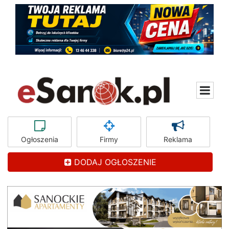
Ogłoszenia
Firmy
Reklama
DODAJ OGŁOSZENIE