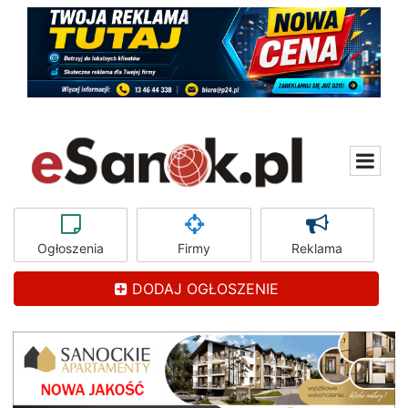
Ogłoszenia
Firmy
Reklama
DODAJ OGŁOSZENIE