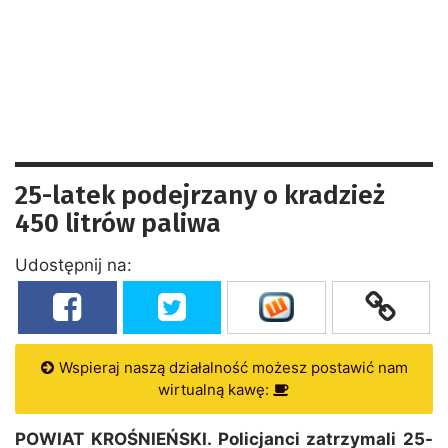
25-latek podejrzany o kradzież
450 litrów paliwa
Udostępnij na:
Wspieraj naszą działalność możesz postawić nam
wirtualną kawę:
POWIAT KROŚNIEŃSKI. Policjanci zatrzymali 25-