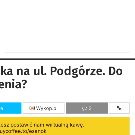
a na ul. Podgórze. Do
enia?
ze
Wykop.pl
2
żesz postawić nam wirtualną kawę.
uycoffee.to/esanok