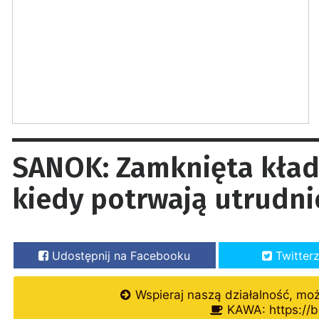
SANOK: Zamknięta kładk
kiedy potrwają utrudni
Udostępnij na Facebooku
Twitter
Wspieraj naszą działalność, mo
KAWA: https://b