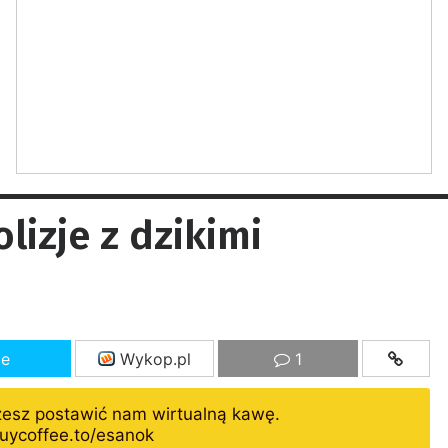
izje z dzikimi
ze
Wykop.pl
1
żesz postawić nam wirtualną kawę.
uycoffee.to/esanok