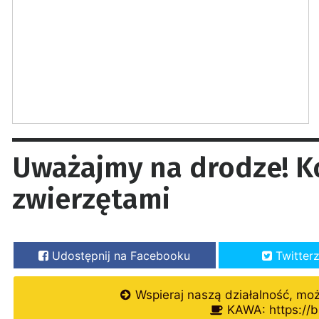
Uważajmy na drodze! Kol
zwierzętami
Udostępnij na Facebooku
Twitter
Wspieraj naszą działalność, mo
KAWA: https://b