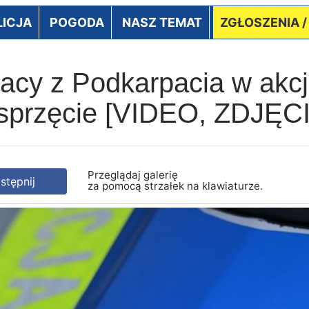
LICJA
POGODA
NASZ TEMAT
ZGŁOSZENIA 
cy z Podkarpacia w akcji
sprzęcie [VIDEO, ZDJĘC
Przeglądaj galerię
tępnij
za pomocą strzałek na klawiaturze.