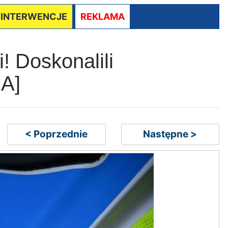
/ INTERWENCJE
REKLAMA
! Doskonalili
IA]
< Poprzednie
Następne >