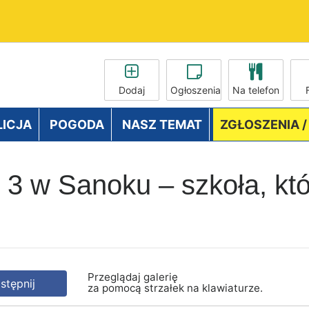
Dodaj
Ogłoszenia
Na telefon
LICJA
POGODA
NASZ TEMAT
ZGŁOSZENIA 
r 3 w Sanoku – szkoła, kt
Przeglądaj galerię
tępnij
za pomocą strzałek na klawiaturze.