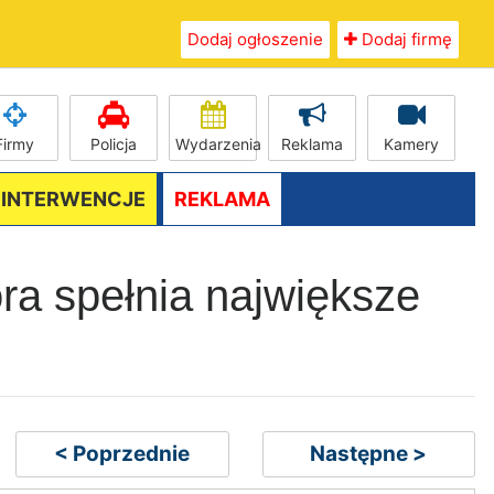
Dodaj ogłoszenie
Dodaj firmę
Firmy
Policja
Wydarzenia
Reklama
Kamery
/ INTERWENCJE
REKLAMA
óra spełnia największe
< Poprzednie
Następne >