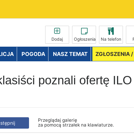
Dodaj
Ogłoszenia
Na telefon
LICJA
POGODA
NASZ TEMAT
ZGŁOSZENIA 
siści poznali ofertę IL
Przeglądaj galerię
tępnij
za pomocą strzałek na klawiaturze.