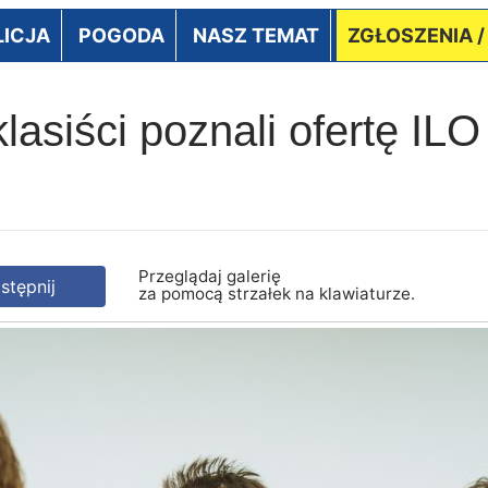
LICJA
POGODA
NASZ TEMAT
ZGŁOSZENIA 
siści poznali ofertę IL
Przeglądaj galerię
tępnij
za pomocą strzałek na klawiaturze.