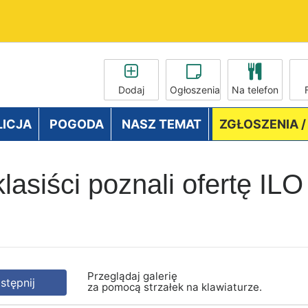
Dodaj
Ogłoszenia
Na telefon
LICJA
POGODA
NASZ TEMAT
ZGŁOSZENIA 
siści poznali ofertę IL
Przeglądaj galerię
tępnij
za pomocą strzałek na klawiaturze.