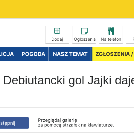
Dodaj
Ogłoszenia
Na telefon
LICJA
POGODA
NASZ TEMAT
ZGŁOSZENIA 
 Debiutancki gol Jajki daj
Przeglądaj galerię
tępnij
za pomocą strzałek na klawiaturze.