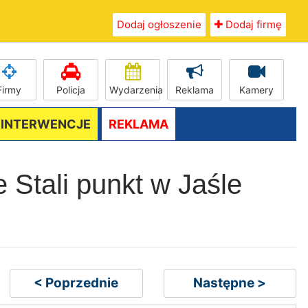
Dodaj ogłoszenie
Dodaj firmę
Firmy
Policja
Wydarzenia
Reklama
Kamery
/ INTERWENCJE
REKLAMA
e Stali punkt w Jaśle
< Poprzednie
Następne >