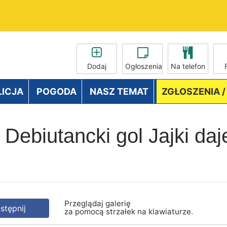
Dodaj
Ogłoszenia
Na telefon
LICJA
POGODA
NASZ TEMAT
ZGŁOSZENIA 
 Debiutancki gol Jajki daj
Przeglądaj galerię
tępnij
za pomocą strzałek na klawiaturze.