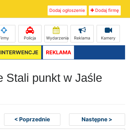
Dodaj ogłoszenie
Dodaj firmę
Firmy
Policja
Wydarzenia
Reklama
Kamery
/ INTERWENCJE
REKLAMA
e Stali punkt w Jaśle
< Poprzednie
Następne >