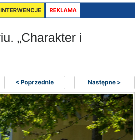
/ INTERWENCJE
REKLAMA
u. „Charakter i
< Poprzednie
Następne >