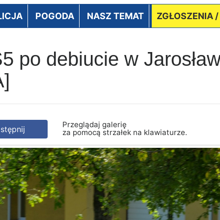
LICJA
POGODA
NASZ TEMAT
ZGŁOSZENIA 
5 po debiucie w Jarosławi
A]
Przeglądaj galerię
tępnij
za pomocą strzałek na klawiaturze.