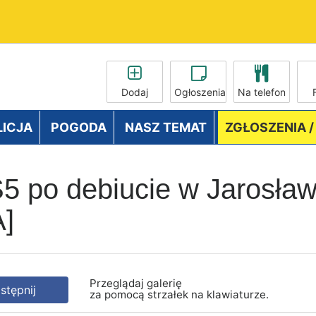
Dodaj
Ogłoszenia
Na telefon
LICJA
POGODA
NASZ TEMAT
ZGŁOSZENIA 
5 po debiucie w Jarosławi
A]
Przeglądaj galerię
tępnij
za pomocą strzałek na klawiaturze.