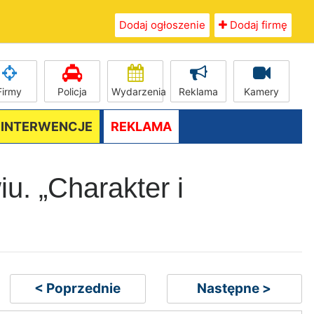
Dodaj ogłoszenie
Dodaj firmę
Firmy
Policja
Wydarzenia
Reklama
Kamery
/ INTERWENCJE
REKLAMA
u. „Charakter i
< Poprzednie
Następne >