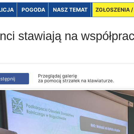
LICJA
POGODA
NASZ TEMAT
ZGŁOSZENIA 
nci stawiają na współpracę
Przeglądaj galerię
tępnij
za pomocą strzałek na klawiaturze.