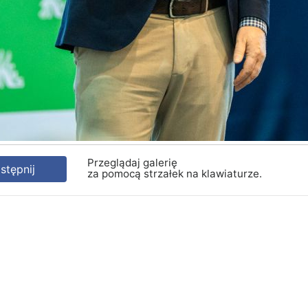
Przeglądaj galerię
tępnij
za pomocą strzałek na klawiaturze.