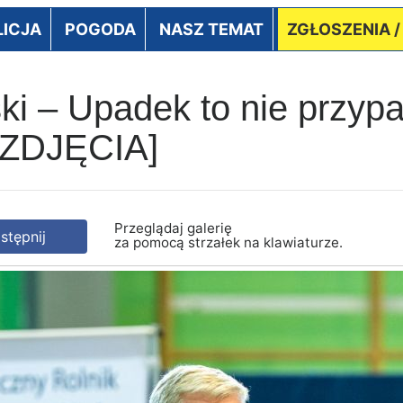
LICJA
POGODA
NASZ TEMAT
ZGŁOSZENIA 
ski – Upadek to nie przyp
[ZDJĘCIA]
Przeglądaj galerię
tępnij
za pomocą strzałek na klawiaturze.