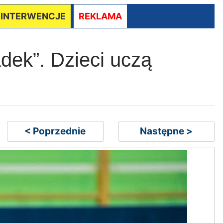
/ INTERWENCJE
REKLAMA
adek”. Dzieci uczą
< Poprzednie
Następne >