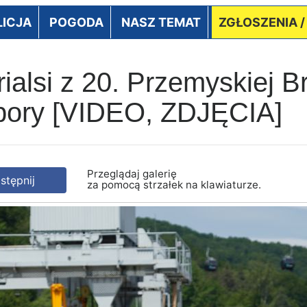
LICJA
POGODA
NASZ TEMAT
ZGŁOSZENIA 
ialsi z 20. Przemyskiej B
apory [VIDEO, ZDJĘCIA]
Przeglądaj galerię
tępnij
za pomocą strzałek na klawiaturze.