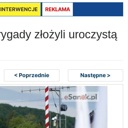
/ INTERWENCJE
REKLAMA
rygady złożyli uroczystą
< Poprzednie
Następne >