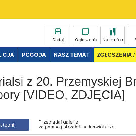
Dodaj
Ogłoszenia
Na telefon
LICJA
POGODA
NASZ TEMAT
ZGŁOSZENIA 
ialsi z 20. Przemyskiej B
apory [VIDEO, ZDJĘCIA]
Przeglądaj galerię
tępnij
za pomocą strzałek na klawiaturze.