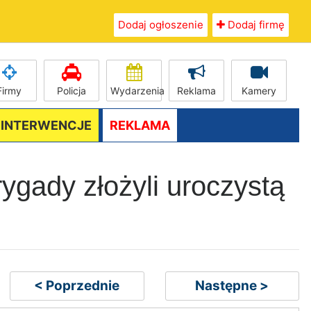
Dodaj ogłoszenie
Dodaj firmę
Firmy
Policja
Wydarzenia
Reklama
Kamery
/ INTERWENCJE
REKLAMA
rygady złożyli uroczystą
< Poprzednie
Następne >