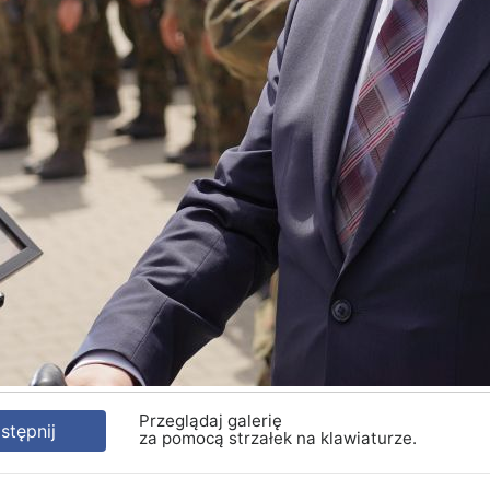
Przeglądaj galerię
tępnij
za pomocą strzałek na klawiaturze.