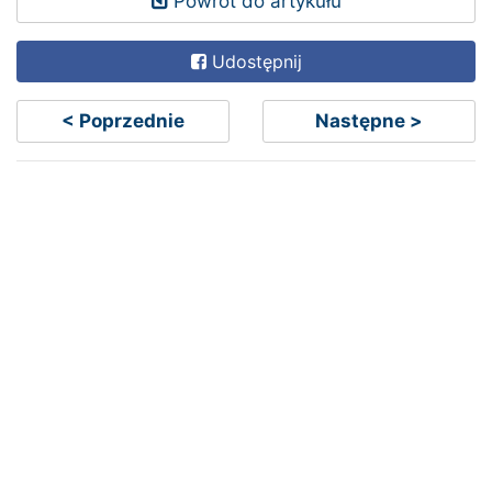
Powrót do artykułu
Udostępnij
< Poprzednie
Następne >