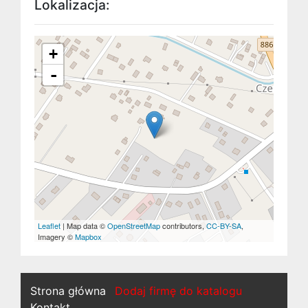
Lokalizacja:
+
-
Leaflet
| Map data ©
OpenStreetMap
contributors,
CC-BY-SA
,
Imagery ©
Mapbox
Strona główna
Dodaj firmę do katalogu
Kontakt