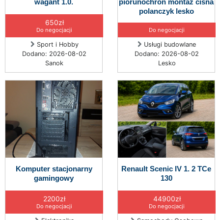
wagant 1.0.
piorunochron montaż cisna
polanczyk lesko
650zł
Do negocjacji
Do negocjacji
Sport i Hobby
Usługi budowlane
Dodano: 2026-08-02
Dodano: 2026-08-02
Sanok
Lesko
Komputer stacjonarny
Renault Scenic IV 1. 2 TCe
gamingowy
130
2200zł
44900zł
Do negocjacji
Do negocjacji