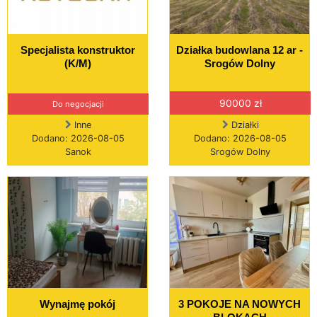
Specjalista konstruktor
Działka budowlana 12 ar -
(K/M)
Srogów Dolny
90000 zł
Do negocjacji
Inne
Działki
Dodano: 2026-08-05
Dodano: 2026-08-05
Sanok
Srogów Dolny
Wynajmę pokój
3 POKOJE NA NOWYCH