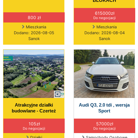
BLOKACH
615000zł
800 zł
Do negocjacji
Mieszkania
Mieszkania
Dodano: 2026-08-05
Dodano: 2026-08-04
Sanok
Sanok
Atrakcyjne działki
Audi Q3, 2.0 tdi , wersja
budowlane - Czerteż
Sport
105zł
57000zł
Do negocjacji
Do negocjacji
Działki
Samochody Osobowe