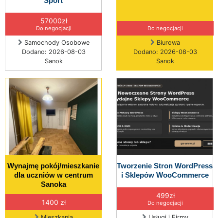
Sport
57000zł
Do negocjacji
Do negocjacji
Samochody Osobowe
Biurowa
Dodano: 2026-08-03
Dodano: 2026-08-03
Sanok
Sanok
Wynajmę pokój/mieszkanie
Tworzenie Stron WordPress
dla uczniów w centrum
i Sklepów WooCommerce
Sanoka
499zł
1400 zł
Do negocjacji
Mieszkania
Usługi i Firmy