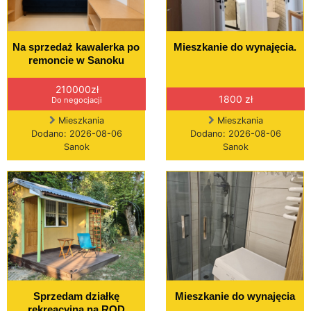
Na sprzedaż kawalerka po
Mieszkanie do wynajęcia.
remoncie w Sanoku
210000zł
1800 zł
Do negocjacji
Mieszkania
Mieszkania
Dodano: 2026-08-06
Dodano: 2026-08-06
Sanok
Sanok
Sprzedam działkę
Mieszkanie do wynajęcia
rekreacyjną na ROD