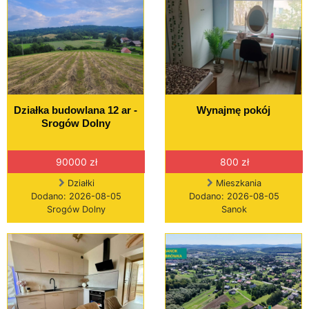
Działka budowlana 12 ar -
Wynajmę pokój
Srogów Dolny
90000 zł
800 zł
Działki
Mieszkania
Dodano: 2026-08-05
Dodano: 2026-08-05
Srogów Dolny
Sanok