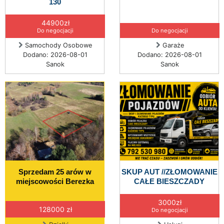
130
44900zł
Do negocjacji
Do negocjacji
Samochody Osobowe
Garaże
Dodano: 2026-08-01
Dodano: 2026-08-01
Sanok
Sanok
Sprzedam 25 arów w
SKUP AUT //ZŁOMOWANIE
miejscowości Berezka
CAŁE BIESZCZADY
3000zł
128000 zł
Do negocjacji