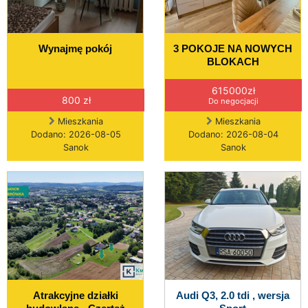
Wynajmę pokój
3 POKOJE NA NOWYCH
BLOKACH
615000zł
800 zł
Do negocjacji
Mieszkania
Mieszkania
Dodano: 2026-08-05
Dodano: 2026-08-04
Sanok
Sanok
Atrakcyjne działki
Audi Q3, 2.0 tdi , wersja