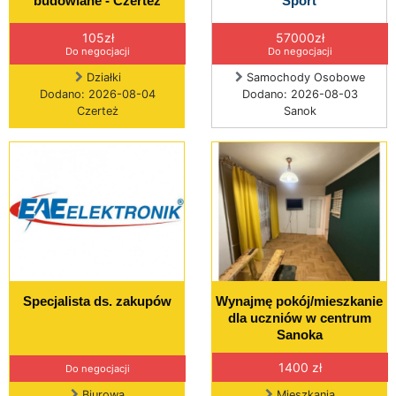
budowlane - Czerteż
Sport
105zł
57000zł
Do negocjacji
Do negocjacji
Działki
Samochody Osobowe
Dodano: 2026-08-04
Dodano: 2026-08-03
Czerteż
Sanok
Specjalista ds. zakupów
Wynajmę pokój/mieszkanie
dla uczniów w centrum
Sanoka
1400 zł
Do negocjacji
Biurowa
Mieszkania