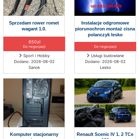
Sprzedam rower romet
Instalacje odgromowe
wagant 1.0.
piorunochron montaż cisna
polanczyk lesko
650zł
Do negocjacji
Do negocjacji
Sport i Hobby
Usługi budowlane
Dodano: 2026-08-02
Dodano: 2026-08-02
Sanok
Lesko
Komputer stacjonarny
Renault Scenic IV 1. 2 TCe