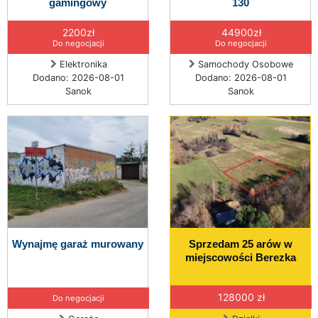
gamingowy
130
2200zł
44900zł
Do negocjacji
Do negocjacji
Elektronika
Samochody Osobowe
Dodano: 2026-08-01
Dodano: 2026-08-01
Sanok
Sanok
Wynajmę garaż murowany
Sprzedam 25 arów w
miejscowości Berezka
128000 zł
Do negocjacji