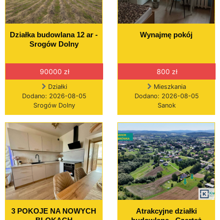
Działka budowlana 12 ar -
Wynajmę pokój
Srogów Dolny
90000 zł
800 zł
Działki
Mieszkania
Dodano: 2026-08-05
Dodano: 2026-08-05
Srogów Dolny
Sanok
3 POKOJE NA NOWYCH
Atrakcyjne działki