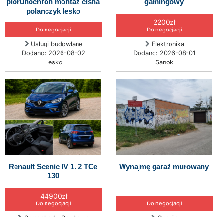
piorunochron montaż cisna
gamingowy
polanczyk lesko
2200zł
Do negocjacji
Do negocjacji
Usługi budowlane
Elektronika
Dodano: 2026-08-02
Dodano: 2026-08-01
Lesko
Sanok
Renault Scenic IV 1. 2 TCe
Wynajmę garaż murowany
130
44900zł
Do negocjacji
Do negocjacji