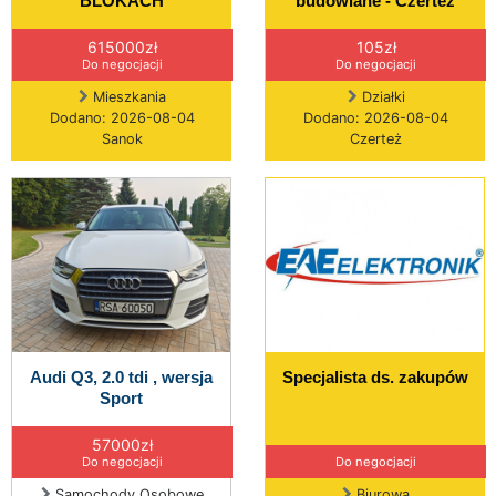
BLOKACH
budowlane - Czerteż
615000zł
105zł
Do negocjacji
Do negocjacji
Mieszkania
Działki
Dodano: 2026-08-04
Dodano: 2026-08-04
Sanok
Czerteż
Audi Q3, 2.0 tdi , wersja
Specjalista ds. zakupów
Sport
57000zł
Do negocjacji
Do negocjacji
Samochody Osobowe
Biurowa