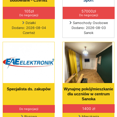
budowlane - Czerteż
Sport
105zł
57000zł
Do negocjacji
Do negocjacji
Działki
Samochody Osobowe
Dodano: 2026-08-04
Dodano: 2026-08-03
Czerteż
Sanok
Specjalista ds. zakupów
Wynajmę pokój/mieszkanie
dla uczniów w centrum
Sanoka
1400 zł
Do negocjacji
Biurowa
Mieszkania