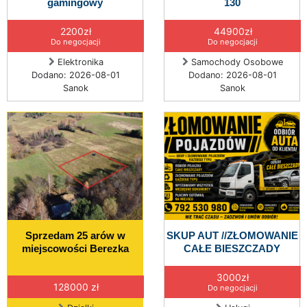
gamingowy
130
2200zł
44900zł
Do negocjacji
Do negocjacji
Elektronika
Samochody Osobowe
Dodano: 2026-08-01
Dodano: 2026-08-01
Sanok
Sanok
Sprzedam 25 arów w
SKUP AUT //ZŁOMOWANIE
miejscowości Berezka
CAŁE BIESZCZADY
3000zł
128000 zł
Do negocjacji