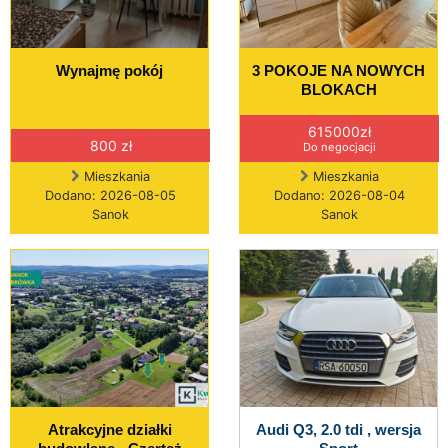
Wynajmę pokój
3 POKOJE NA NOWYCH
BLOKACH
615000zł
800 zł
Do negocjacji
Mieszkania
Mieszkania
Dodano: 2026-08-05
Dodano: 2026-08-04
Sanok
Sanok
Atrakcyjne działki
Audi Q3, 2.0 tdi , wersja