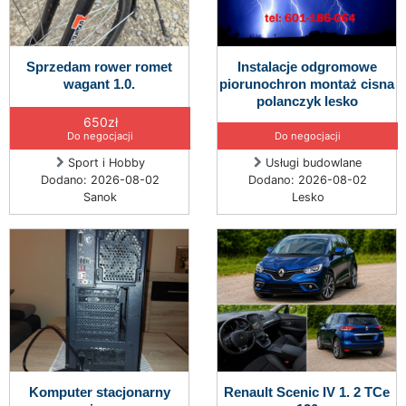
Sprzedam rower romet
Instalacje odgromowe
wagant 1.0.
piorunochron montaż cisna
polanczyk lesko
650zł
Do negocjacji
Do negocjacji
Sport i Hobby
Usługi budowlane
Dodano: 2026-08-02
Dodano: 2026-08-02
Sanok
Lesko
Komputer stacjonarny
Renault Scenic IV 1. 2 TCe