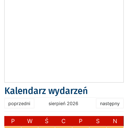
Kalendarz wydarzeń
poprzedni
sierpień 2026
następny
P
W
Ś
C
P
S
N