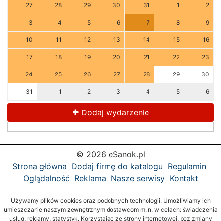
27
28
29
30
31
1
2
3
4
5
6
7
8
9
10
11
12
13
14
15
16
17
18
19
20
21
22
23
24
25
26
27
28
29
30
31
1
2
3
4
5
6
Dodaj wydarzenie
© 2026 eSanok.pl
Strona główna
Dodaj firmę do katalogu
Regulamin
Oglądalność
Reklama
Nasze serwisy
Kontakt
Używamy plików cookies oraz podobnych technologii. Umożliwiamy ich
umieszczanie naszym zewnętrznym dostawcom m.in. w celach: świadczenia
usług, reklamy, statystyk. Korzystając ze strony internetowej, bez zmiany