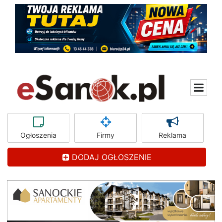
Ogłoszenia
Firmy
Reklama
DODAJ OGŁOSZENIE