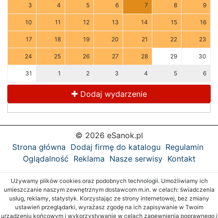
3
4
5
6
7
8
9
10
11
12
13
14
15
16
17
18
19
20
21
22
23
24
25
26
27
28
29
30
31
1
2
3
4
5
6
Dodaj wydarzenie
© 2026 eSanok.pl
Strona główna
Dodaj firmę do katalogu
Regulamin
Oglądalność
Reklama
Nasze serwisy
Kontakt
Używamy plików cookies oraz podobnych technologii. Umożliwiamy ich
umieszczanie naszym zewnętrznym dostawcom m.in. w celach: świadczenia
usług, reklamy, statystyk. Korzystając ze strony internetowej, bez zmiany
ustawień przeglądarki, wyrażasz zgodę na ich zapisywanie w Twoim
urządzeniu końcowym i wykorzystywanie w celach zapewnienia poprawnego i