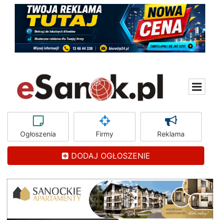
Ogłoszenia
Firmy
Reklama
DODAJ OGŁOSZENIE