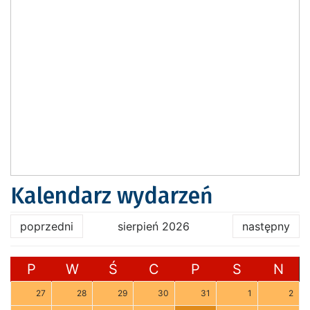
Kalendarz wydarzeń
poprzedni
sierpień 2026
następny
P
W
Ś
C
P
S
N
27
28
29
30
31
1
2