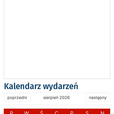
Kalendarz wydarzeń
poprzedni
sierpień 2026
następny
P
W
Ś
C
P
S
N