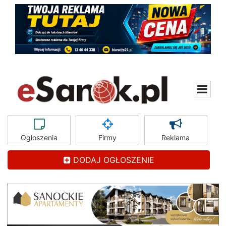
Ogłoszenia
Firmy
Reklama
DODAJ OGŁOSZENIE