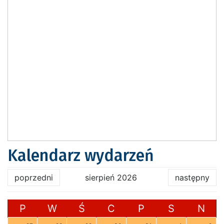
Kalendarz wydarzeń
poprzedni
sierpień 2026
następny
P
W
Ś
C
P
S
N