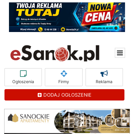
Ogłoszenia
Firmy
Reklama
DODAJ OGŁOSZENIE