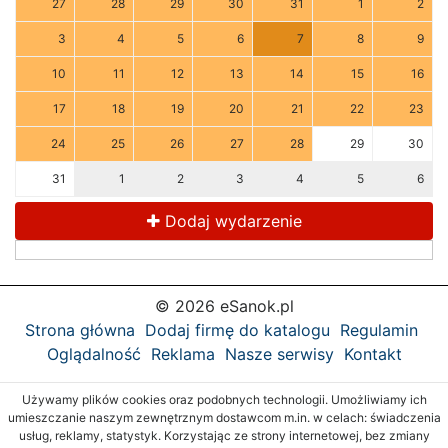
27
28
29
30
31
1
2
3
4
5
6
7
8
9
10
11
12
13
14
15
16
17
18
19
20
21
22
23
24
25
26
27
28
29
30
31
1
2
3
4
5
6
Dodaj wydarzenie
© 2026 eSanok.pl
Strona główna
Dodaj firmę do katalogu
Regulamin
Oglądalność
Reklama
Nasze serwisy
Kontakt
Używamy plików cookies oraz podobnych technologii. Umożliwiamy ich
umieszczanie naszym zewnętrznym dostawcom m.in. w celach: świadczenia
usług, reklamy, statystyk. Korzystając ze strony internetowej, bez zmiany