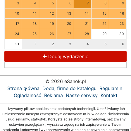
3
4
5
6
7
8
9
10
11
12
13
14
15
16
17
18
19
20
21
22
23
24
25
26
27
28
29
30
31
1
2
3
4
5
6
Dodaj wydarzenie
© 2026 eSanok.pl
Strona główna
Dodaj firmę do katalogu
Regulamin
Oglądalność
Reklama
Nasze serwisy
Kontakt
Używamy plików cookies oraz podobnych technologii. Umożliwiamy ich
umieszczanie naszym zewnętrznym dostawcom m.in. w celach: świadczenia
usług, reklamy, statystyk. Korzystając ze strony internetowej, bez zmiany
ustawień przeglądarki, wyrażasz zgodę na ich zapisywanie w Twoim
urządzeniu końcowym i wykorzystywanie w celach zapewnienia poprawnego i