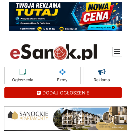
Ogłoszenia
Firmy
Reklama
DODAJ OGŁOSZENIE