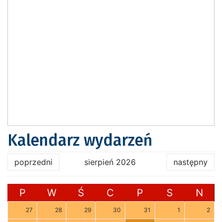
Kalendarz wydarzeń
poprzedni
sierpień 2026
następny
P
W
Ś
C
P
S
N
27
28
29
30
31
1
2