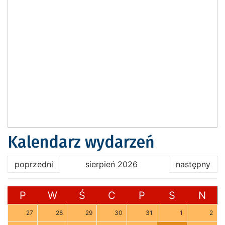
Kalendarz wydarzeń
poprzedni
sierpień 2026
następny
P
W
Ś
C
P
S
N
27
28
29
30
31
1
2