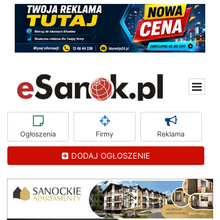
Ogłoszenia
Firmy
Reklama
DODAJ OGŁOSZENIE