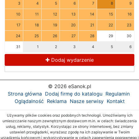
3
4
5
6
7
8
9
10
11
12
13
14
15
16
17
18
19
20
21
22
23
24
25
26
27
28
29
30
31
1
2
3
4
5
6
Dodaj wydarzenie
© 2026 eSanok.pl
Strona główna
Dodaj firmę do katalogu
Regulamin
Oglądalność
Reklama
Nasze serwisy
Kontakt
Używamy plików cookies oraz podobnych technologii. Umożliwiamy ich
umieszczanie naszym zewnętrznym dostawcom m.in. w celach: świadczenia
usług, reklamy, statystyk. Korzystając ze strony internetowej, bez zmiany
ustawień przeglądarki, wyrażasz zgodę na ich zapisywanie w Twoim
urządzeniu końcowym i wykorzystywanie w celach zapewnienia poprawnego i