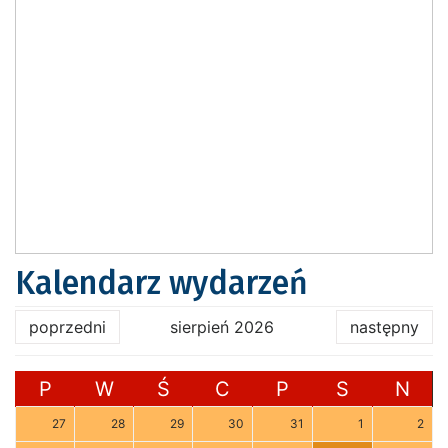
Kalendarz wydarzeń
poprzedni
sierpień 2026
następny
P
W
Ś
C
P
S
N
27
28
29
30
31
1
2