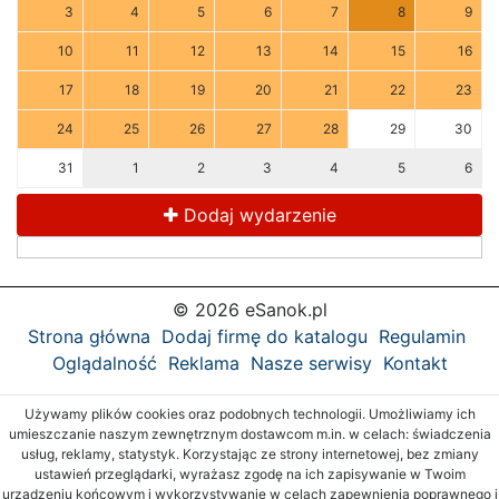
3
4
5
6
7
8
9
10
11
12
13
14
15
16
17
18
19
20
21
22
23
24
25
26
27
28
29
30
31
1
2
3
4
5
6
Dodaj wydarzenie
© 2026 eSanok.pl
Strona główna
Dodaj firmę do katalogu
Regulamin
Oglądalność
Reklama
Nasze serwisy
Kontakt
Używamy plików cookies oraz podobnych technologii. Umożliwiamy ich
umieszczanie naszym zewnętrznym dostawcom m.in. w celach: świadczenia
usług, reklamy, statystyk. Korzystając ze strony internetowej, bez zmiany
ustawień przeglądarki, wyrażasz zgodę na ich zapisywanie w Twoim
urządzeniu końcowym i wykorzystywanie w celach zapewnienia poprawnego i