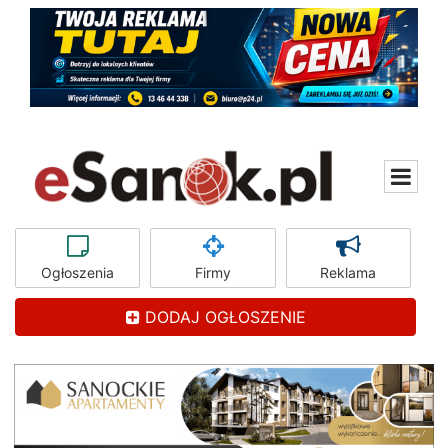
Ogłoszenia
Firmy
Reklama
DODAJ OGŁOSZENIE