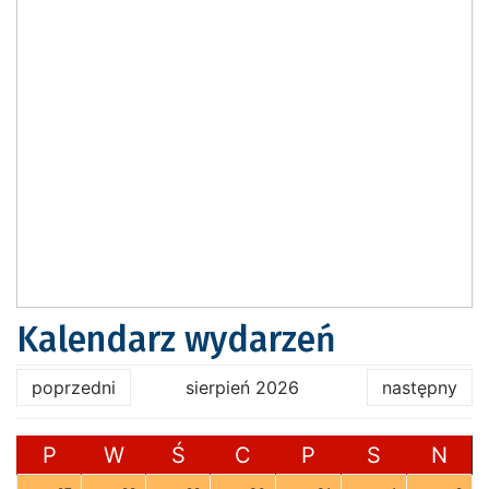
Kalendarz wydarzeń
poprzedni
sierpień 2026
następny
P
W
Ś
C
P
S
N