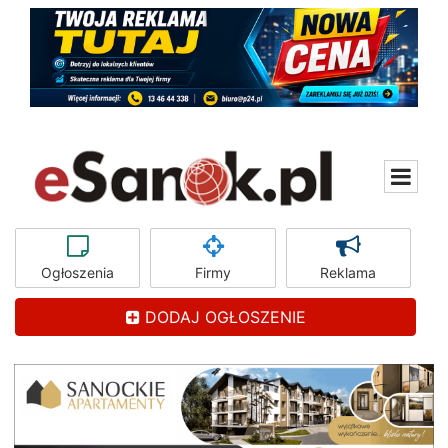
Ogłoszenia
Firmy
Reklama
DODAJ OGŁOSZENIE