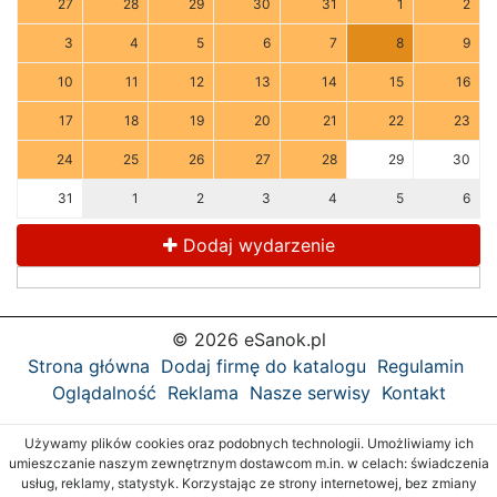
27
28
29
30
31
1
2
3
4
5
6
7
8
9
10
11
12
13
14
15
16
17
18
19
20
21
22
23
24
25
26
27
28
29
30
31
1
2
3
4
5
6
Dodaj wydarzenie
© 2026 eSanok.pl
Strona główna
Dodaj firmę do katalogu
Regulamin
Oglądalność
Reklama
Nasze serwisy
Kontakt
Używamy plików cookies oraz podobnych technologii. Umożliwiamy ich
umieszczanie naszym zewnętrznym dostawcom m.in. w celach: świadczenia
usług, reklamy, statystyk. Korzystając ze strony internetowej, bez zmiany