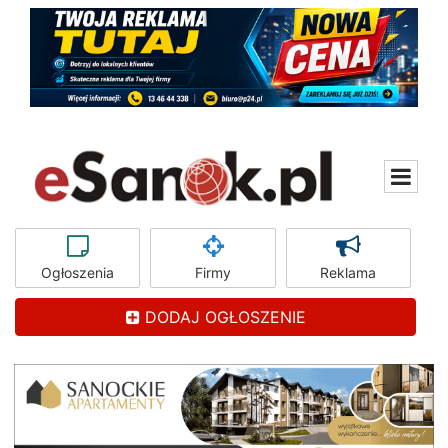
Ogłoszenia
Firmy
Reklama
DODAJ OGŁOSZENIE