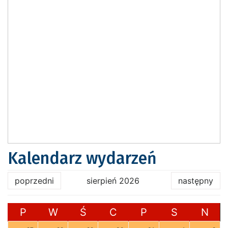
Kalendarz wydarzeń
poprzedni
sierpień 2026
następny
P
W
Ś
C
P
S
N