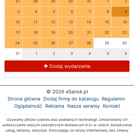
27
28
29
30
31
1
2
3
4
5
6
7
8
9
10
11
12
13
14
15
16
17
18
19
20
21
22
23
24
25
26
27
28
29
30
31
1
2
3
4
5
6
Dodaj wydarzenie
© 2026 eSanok.pl
Strona główna
Dodaj firmę do katalogu
Regulamin
Oglądalność
Reklama
Nasze serwisy
Kontakt
Używamy plików cookies oraz podobnych technologii. Umożliwiamy ich
umieszczanie naszym zewnętrznym dostawcom m.in. w celach: świadczenia
usług, reklamy, statystyk. Korzystając ze strony internetowej, bez zmiany