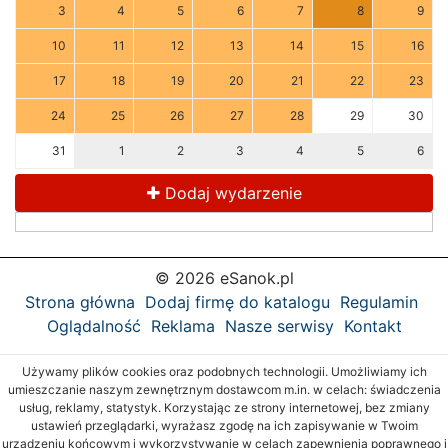
3
4
5
6
7
8
9
10
11
12
13
14
15
16
17
18
19
20
21
22
23
24
25
26
27
28
29
30
31
1
2
3
4
5
6
Dodaj wydarzenie
© 2026 eSanok.pl
Strona główna
Dodaj firmę do katalogu
Regulamin
Oglądalność
Reklama
Nasze serwisy
Kontakt
Używamy plików cookies oraz podobnych technologii. Umożliwiamy ich
umieszczanie naszym zewnętrznym dostawcom m.in. w celach: świadczenia
usług, reklamy, statystyk. Korzystając ze strony internetowej, bez zmiany
ustawień przeglądarki, wyrażasz zgodę na ich zapisywanie w Twoim
urządzeniu końcowym i wykorzystywanie w celach zapewnienia poprawnego i