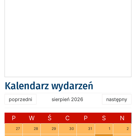
Kalendarz wydarzeń
poprzedni
sierpień 2026
następny
P
W
Ś
C
P
S
N
27
28
29
30
31
1
2