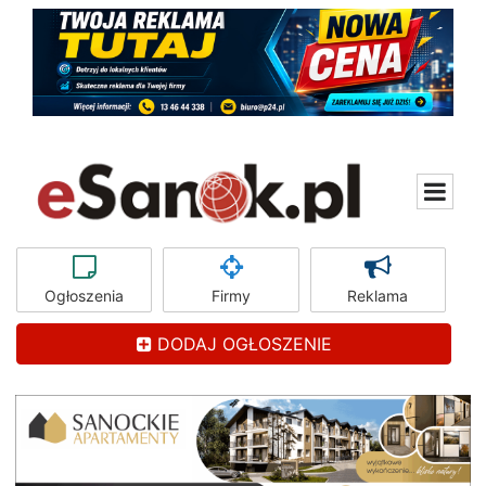
Ogłoszenia
Firmy
Reklama
DODAJ OGŁOSZENIE