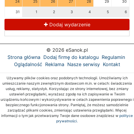
24
25
26
27
28
29
30
31
1
2
3
4
5
6
Dodaj wydarzenie
© 2026 eSanok.pl
Strona główna
Dodaj firmę do katalogu
Regulamin
Oglądalność
Reklama
Nasze serwisy
Kontakt
Używamy plików cookies oraz podobnych technologii. Umożliwiamy ich
umieszczanie naszym zewnętrznym dostawcom m.in. w celach: świadczenia
usług, reklamy, statystyk. Korzystając ze strony internetowej, bez zmiany
ustawień przeglądarki, wyrażasz zgodę na ich zapisywanie w Twoim
urządzeniu końcowym i wykorzystywanie w celach zapewnienia poprawnego i
bezpiecznego funkcjonowania strony. Pamiętaj, że możesz samodzielnie
zarządzać plikami cookies, zmieniając ustawienia przeglądarki. Więcej
informacji o tym jak przetwarzamy Twoje dane osobowe znajdziesz w
polityce
prywatności.