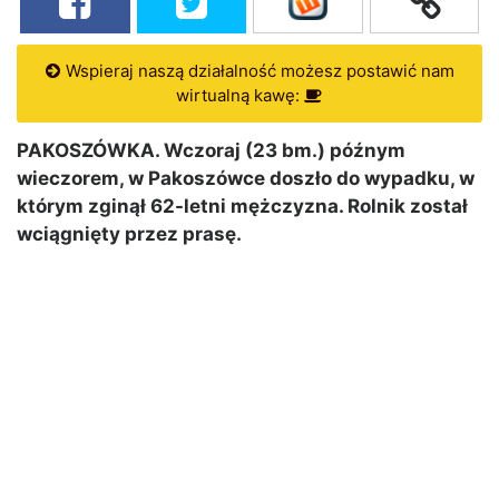
Wspieraj naszą działalność możesz postawić nam
wirtualną kawę:
PAKOSZÓWKA. Wczoraj (23 bm.) późnym
wieczorem, w Pakoszówce doszło do wypadku, w
którym zginął 62-letni mężczyzna. Rolnik został
wciągnięty przez prasę.