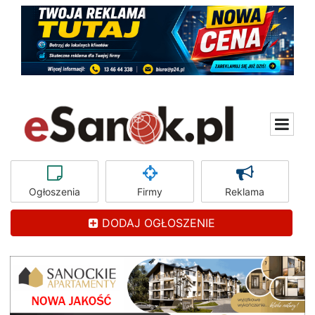
Ogłoszenia
Firmy
Reklama
DODAJ OGŁOSZENIE