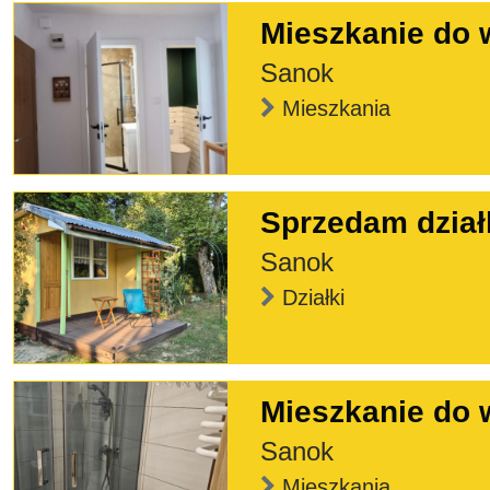
Mieszkanie do 
Sanok
Mieszkania
Sprzedam dział
Sanok
Działki
Mieszkanie do 
Sanok
Mieszkania