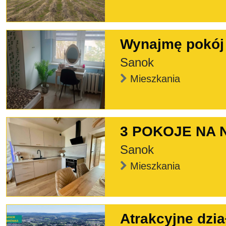
Wynajmę pokój
Sanok
Mieszkania
3 POKOJE NA
Sanok
Mieszkania
Atrakcyjne dzia