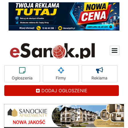
Ogłoszenia
Firmy
Reklama
DODAJ OGŁOSZENIE