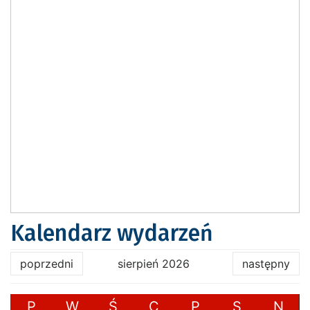
Kalendarz wydarzeń
poprzedni
sierpień 2026
następny
P
W
Ś
C
P
S
N