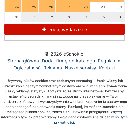
24
25
26
27
28
29
30
31
1
2
3
4
5
6
Dodaj wydarzenie
© 2026 eSanok.pl
Strona główna
Dodaj firmę do katalogu
Regulamin
Oglądalność
Reklama
Nasze serwisy
Kontakt
Używamy plików cookies oraz podobnych technologii. Umożliwiamy ich
umieszczanie naszym zewnętrznym dostawcom m.in. w celach: świadczenia
usług, reklamy, statystyk. Korzystając ze strony internetowej, bez zmiany
ustawień przeglądarki, wyrażasz zgodę na ich zapisywanie w Twoim
urządzeniu końcowym i wykorzystywanie w celach zapewnienia poprawnego i
bezpiecznego funkcjonowania strony. Pamiętaj, że możesz samodzielnie
zarządzać plikami cookies, zmieniając ustawienia przeglądarki. Więcej
informacji o tym jak przetwarzamy Twoje dane osobowe znajdziesz w
polityce
prywatności.