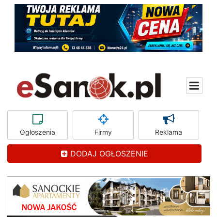
Ogłoszenia
Firmy
Reklama
DODAJ OGŁOSZENIE