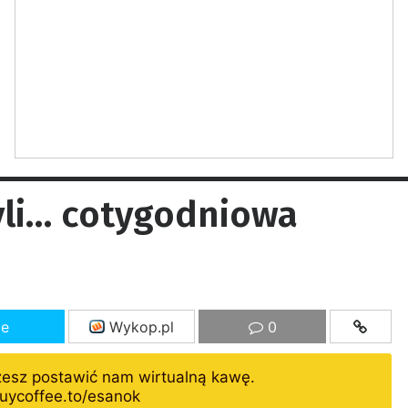
zyli… cotygodniowa
ze
Wykop.pl
0
żesz postawić nam wirtualną kawę.
uycoffee.to/esanok