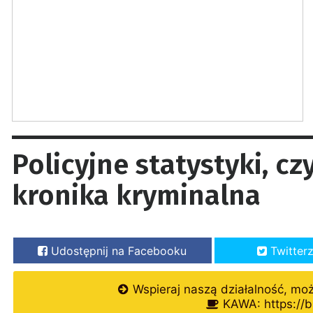
Policyjne statystyki, c
kronika kryminalna
Udostępnij na Facebooku
Twitter
Wspieraj naszą działalność, mo
KAWA: https://b