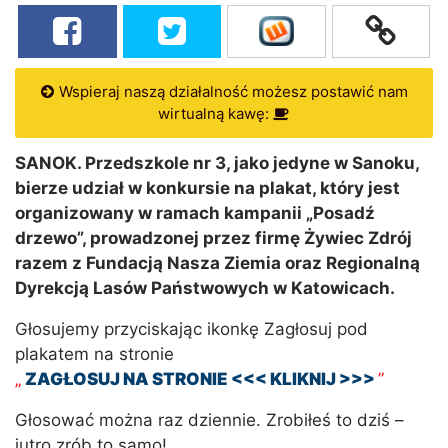
Wspieraj naszą działalność możesz postawić nam
wirtualną kawę:
SANOK. Przedszkole nr 3, jako jedyne w Sanoku,
bierze udział w konkursie na plakat, który jest
organizowany w ramach kampanii „Posadź
drzewo”, prowadzonej przez firmę Żywiec Zdrój
razem z Fundacją Nasza Ziemia oraz Regionalną
Dyrekcją Lasów Państwowych w Katowicach.
Głosujemy przyciskając ikonkę Zagłosuj pod
plakatem na stronie
„
ZAGŁOSUJ NA STRONIE <<< KLIKNIJ >>>
”
Głosować można raz dziennie. Zrobiłeś to dziś –
jutro zrób to samo!