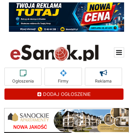
Ogłoszenia
Firmy
Reklama
DODAJ OGŁOSZENIE