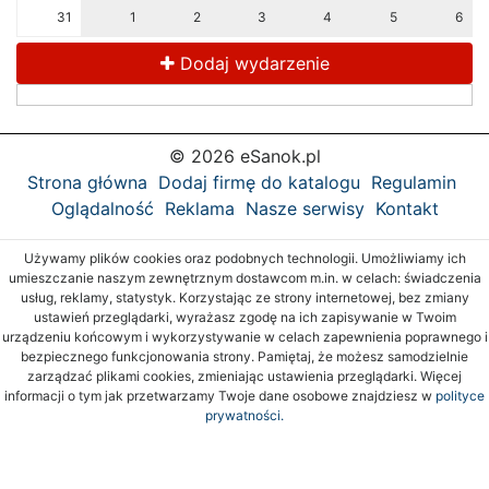
31
1
2
3
4
5
6
Dodaj wydarzenie
© 2026 eSanok.pl
Strona główna
Dodaj firmę do katalogu
Regulamin
Oglądalność
Reklama
Nasze serwisy
Kontakt
Używamy plików cookies oraz podobnych technologii. Umożliwiamy ich
umieszczanie naszym zewnętrznym dostawcom m.in. w celach: świadczenia
usług, reklamy, statystyk. Korzystając ze strony internetowej, bez zmiany
ustawień przeglądarki, wyrażasz zgodę na ich zapisywanie w Twoim
urządzeniu końcowym i wykorzystywanie w celach zapewnienia poprawnego i
bezpiecznego funkcjonowania strony. Pamiętaj, że możesz samodzielnie
zarządzać plikami cookies, zmieniając ustawienia przeglądarki. Więcej
informacji o tym jak przetwarzamy Twoje dane osobowe znajdziesz w
polityce
prywatności.