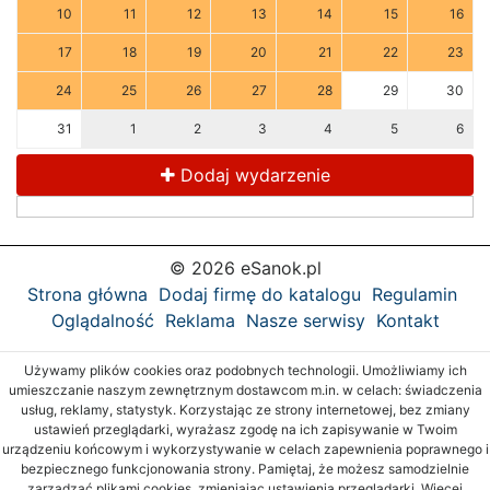
10
11
12
13
14
15
16
17
18
19
20
21
22
23
24
25
26
27
28
29
30
31
1
2
3
4
5
6
Dodaj wydarzenie
© 2026 eSanok.pl
Strona główna
Dodaj firmę do katalogu
Regulamin
Oglądalność
Reklama
Nasze serwisy
Kontakt
Używamy plików cookies oraz podobnych technologii. Umożliwiamy ich
umieszczanie naszym zewnętrznym dostawcom m.in. w celach: świadczenia
usług, reklamy, statystyk. Korzystając ze strony internetowej, bez zmiany
ustawień przeglądarki, wyrażasz zgodę na ich zapisywanie w Twoim
urządzeniu końcowym i wykorzystywanie w celach zapewnienia poprawnego i
bezpiecznego funkcjonowania strony. Pamiętaj, że możesz samodzielnie
zarządzać plikami cookies, zmieniając ustawienia przeglądarki. Więcej