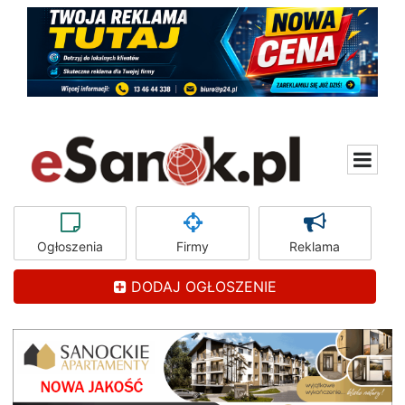
Ogłoszenia
Firmy
Reklama
DODAJ OGŁOSZENIE