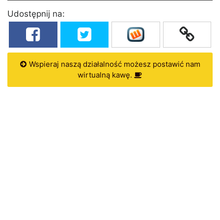
Udostępnij na:
Wspieraj naszą działalność możesz postawić nam
wirtualną kawę.