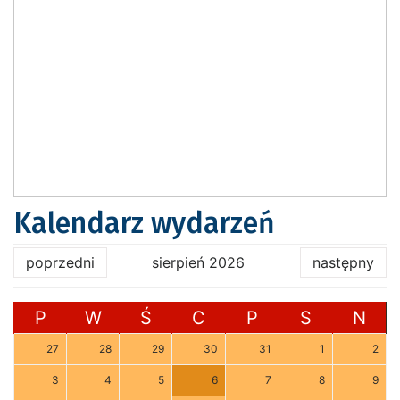
Kalendarz wydarzeń
poprzedni
sierpień 2026
następny
P
W
Ś
C
P
S
N
27
28
29
30
31
1
2
3
4
5
6
7
8
9