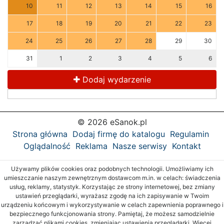
10
11
12
13
14
15
16
17
18
19
20
21
22
23
24
25
26
27
28
29
30
31
1
2
3
4
5
6
Dodaj wydarzenie
© 2026 eSanok.pl
Strona główna
Dodaj firmę do katalogu
Regulamin
Oglądalność
Reklama
Nasze serwisy
Kontakt
Używamy plików cookies oraz podobnych technologii. Umożliwiamy ich
umieszczanie naszym zewnętrznym dostawcom m.in. w celach: świadczenia
usług, reklamy, statystyk. Korzystając ze strony internetowej, bez zmiany
ustawień przeglądarki, wyrażasz zgodę na ich zapisywanie w Twoim
urządzeniu końcowym i wykorzystywanie w celach zapewnienia poprawnego i
bezpiecznego funkcjonowania strony. Pamiętaj, że możesz samodzielnie
zarządzać plikami cookies, zmieniając ustawienia przeglądarki. Więcej