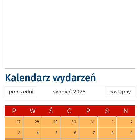
Kalendarz wydarzeń
poprzedni
sierpień 2026
następny
P
W
Ś
C
P
S
N
27
28
29
30
31
1
2
3
4
5
6
7
8
9