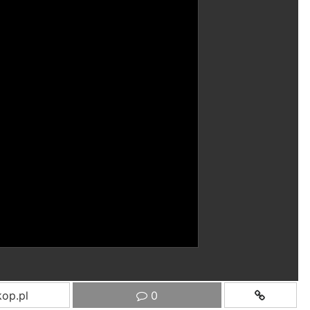
op.pl
0