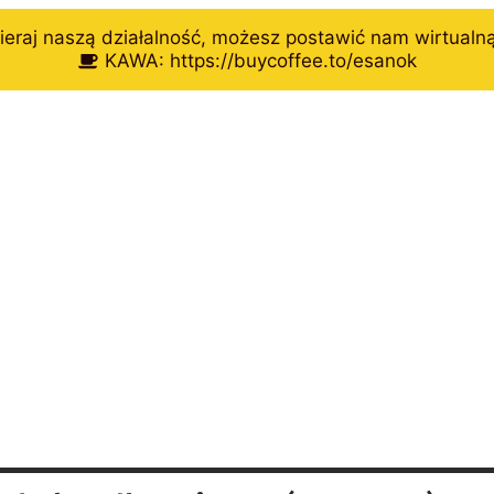
eraj naszą działalność, możesz postawić nam wirtualn
KAWA: https://buycoffee.to/esanok