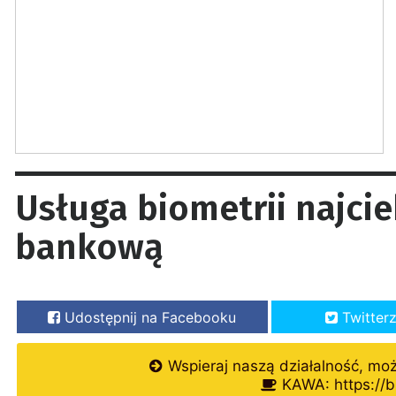
Usługa biometrii najci
bankową
Udostępnij na Facebooku
Twitter
Wspieraj naszą działalność, mo
KAWA: https://b