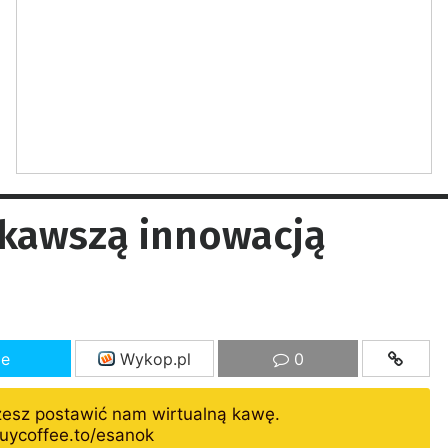
ekawszą innowacją
ze
Wykop.pl
0
żesz postawić nam wirtualną kawę.
uycoffee.to/esanok