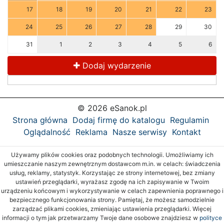
17
18
19
20
21
22
23
24
25
26
27
28
29
30
31
1
2
3
4
5
6
Dodaj wydarzenie
© 2026 eSanok.pl
Strona główna
Dodaj firmę do katalogu
Regulamin
Oglądalność
Reklama
Nasze serwisy
Kontakt
Używamy plików cookies oraz podobnych technologii. Umożliwiamy ich
umieszczanie naszym zewnętrznym dostawcom m.in. w celach: świadczenia
usług, reklamy, statystyk. Korzystając ze strony internetowej, bez zmiany
ustawień przeglądarki, wyrażasz zgodę na ich zapisywanie w Twoim
urządzeniu końcowym i wykorzystywanie w celach zapewnienia poprawnego i
bezpiecznego funkcjonowania strony. Pamiętaj, że możesz samodzielnie
zarządzać plikami cookies, zmieniając ustawienia przeglądarki. Więcej
informacji o tym jak przetwarzamy Twoje dane osobowe znajdziesz w
polityce