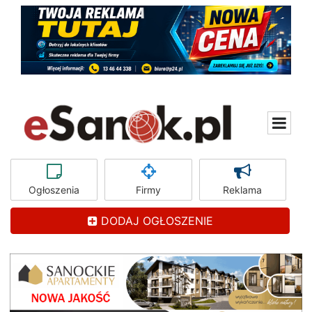
Ogłoszenia
Firmy
Reklama
DODAJ OGŁOSZENIE