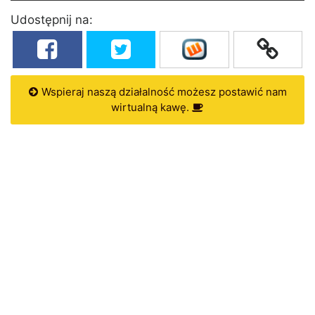
Udostępnij na:
Wspieraj naszą działalność możesz postawić nam
wirtualną kawę.