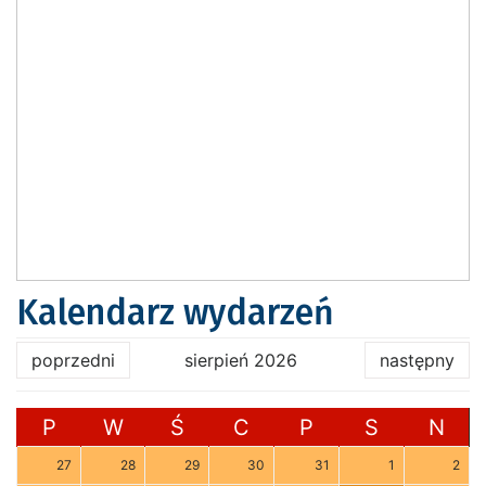
Kalendarz wydarzeń
poprzedni
sierpień 2026
następny
P
W
Ś
C
P
S
N
27
28
29
30
31
1
2