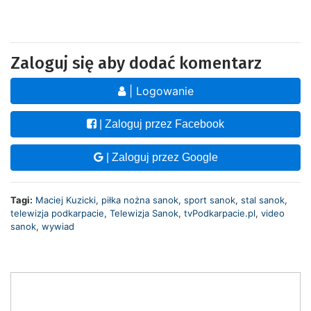
Zaloguj się aby dodać komentarz
| Logowanie
| Zaloguj przez Facebook
| Zaloguj przez Google
Tagi:
Maciej Kuzicki
,
piłka nożna sanok
,
sport sanok
,
stal sanok
,
telewizja podkarpacie
,
Telewizja Sanok
,
tvPodkarpacie.pl
,
video
sanok
,
wywiad