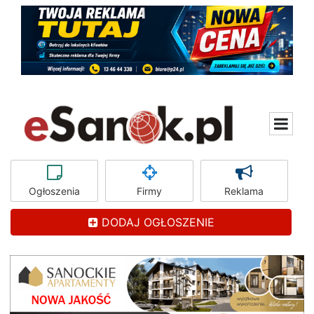
Ogłoszenia
Firmy
Reklama
DODAJ OGŁOSZENIE