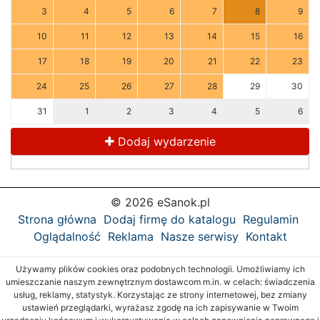
3
4
5
6
7
8
9
10
11
12
13
14
15
16
17
18
19
20
21
22
23
24
25
26
27
28
29
30
31
1
2
3
4
5
6
Dodaj wydarzenie
© 2026 eSanok.pl
Strona główna
Dodaj firmę do katalogu
Regulamin
Oglądalność
Reklama
Nasze serwisy
Kontakt
Używamy plików cookies oraz podobnych technologii. Umożliwiamy ich
umieszczanie naszym zewnętrznym dostawcom m.in. w celach: świadczenia
usług, reklamy, statystyk. Korzystając ze strony internetowej, bez zmiany
ustawień przeglądarki, wyrażasz zgodę na ich zapisywanie w Twoim